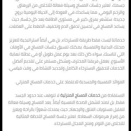
جسمك. تعتبر جلسات المساج وسيلة فعالة للتخلص من الإرهاق
والزخم اليومي، مما يساعدك في العودة إلى الحياة اليومية بروح
جديدة. ستشعر بفرق كبير في مستوى الطاقة بعد كل جلسة، حيث
يساعد المساج في تحسين تدفق الدم وتخفيف الضغط على العضلات.
خدماتنا ليست فقط طريقة للاسترخاء، بل هي أيضاً استراتيجية لتعزيز
صحتك البدنية والنفسية. يمكنك تنسيق جلسات المساج في الأوقات
التي تناسبك، سواء كان ذلك بعد يوم عمل طويل أو في عطلة نهاية
الأسبوع. يعمل فريقنا المحترف وبشكل مستمر على تقديم أفضل
الخدمات لتحقيق الاسترخاء الكامل وتجديد النشاط في وقت قياسي.
الفوائد النفسية والجسدية للاعتماد على خدمات المساج المنزلي
الاستفادة من
خدمات المساج المنزلية
لا تتوقف عند حدود الجسد
فقط، بل تمتد لتشمل الصحة النفسية أيضاً. يعد المساج وسيلة فعالة
لتقليل مستويات القلق والإجهاد، حيث يمنحك شعورًا بالراحة ويعزز
من إفراز هرمونات السعادة. تعتبر جلسة المساج اللحظة المثالية
للتخلص من التوتر وفتح المجال للاسترخاء.