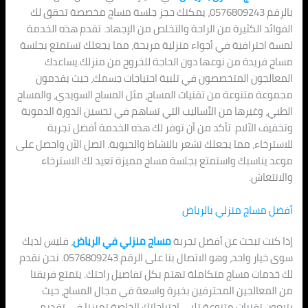
بالرقم 0576809243، يمكنك حجز جلسة مساج مخصصة تحقق لك
الفوائد الكثيرة من الراحة والتخلص من الإجهاد. تقدم هذه الخدمة
لمسة احترافية في أجواء منزلية مريحة، مما يجعلك تستمتع بجلسة
مساج فريدة من نوعها دون الحاجة للخروج من منزلك.يساعدك
المعالجون المتخصصون في تلبية احتياجات جسمك، حيث يقدمون
مجموعة متنوعة من تقنيات المساج، مثل المساج السويدي، والمساج
الطبي، وغيرها من الأساليب التي تساهم في تحسين الدورة الدموية
وتخفيف الآلام. تأكد من أن توفر لك هذه الخدمة أفضل تجربة
للاسترخاء، مما يجعلك تشعر بالنشاط والحيوية. اتصل الآن واحصل على
موعد يناسبك واستمتع بجلسة مساج مميزة تعيد لك الاسترخاء
والانتعاش.
أفضل مساج منزلي بالرياض
إذا كنت تبحث عن أفضل تجربة
مساج منزلي في الرياض
، فليس لديك
سوى خيار واحد، وهو الاتصال بنا على الرقم 0576809243. نحن نقدم
لك خدمات مساج متكاملة تهتم بكل تفاصيل راحتك. يتمتع فريقنا
من المعالجين المحترفين بخبرة واسعة في مجال المساج، حيث
يتبعون تقنيات متنوعة تلبي احتياجاتك الخاصة.تميزنا في تقديم