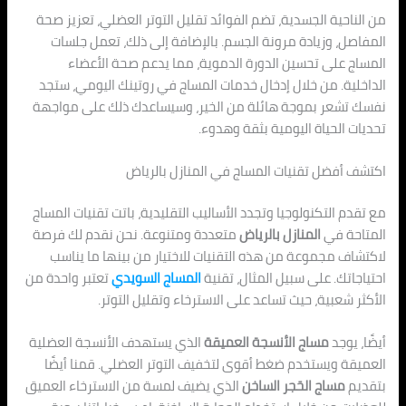
من الناحية الجسدية، تضم الفوائد تقليل التوتر العضلي، تعزيز صحة
المفاصل، وزيادة مرونة الجسم. بالإضافة إلى ذلك، تعمل جلسات
المساج على تحسين الدورة الدموية، مما يدعم صحة الأعضاء
الداخلية. من خلال إدخال خدمات المساج في روتينك اليومي، ستجد
نفسك تشعر بموجة هائلة من الخير، وسيساعدك ذلك على مواجهة
تحديات الحياة اليومية بثقة وهدوء.
اكتشف أفضل تقنيات المساج في المنازل بالرياض
مع تقدم التكنولوجيا وتجدد الأساليب التقليدية، باتت تقنيات المساج
المتاحة في
المنازل بالرياض
متعددة ومتنوعة. نحن نقدم لك فرصة
لاكتشاف مجموعة من هذه التقنيات للاختيار من بينها ما يناسب
احتياجاتك. على سبيل المثال، تقنية
المساج السويدي
تعتبر واحدة من
الأكثر شعبية، حيث تساعد على الاسترخاء وتقليل التوتر.
أيضًا، يوجد
مساج الأنسجة العميقة
الذي يستهدف الأنسجة العضلية
العميقة ويستخدم ضغط أقوى لتخفيف التوتر العضلي. قمنا أيضًا
بتقديم
مساج الحَجر الساخن
الذي يضيف لمسة من الاسترخاء العميق