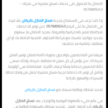
الاتصال بنا للحصول على خدمات مساج متميزة في منزلك –
0576809243
إذا كنت ترغب في الاستمتاع بتجربة
مساج المنازل بالرياض
، فلا تتردد
في الاتصال بنا على الرقم
0576809243
. نحن نوفر لك خدمات
متكاملة تتميز بالاحترافية والمرونة. بمجرد الاتصال بنا، سنقوم
بتحديد مواعيد تناسبك مع مراعاة المخاوف الصحية الخاصة بك أو أي
متطلبات إضافية قد تحتاجها.
فريقنا من المتخصصين يتواجدون بصورة دائمة لضمان توفير أفضل
تجربة لك. نحن نؤمن أن كل عميل له متطلبات فريدة، ولذلك نسعى
دائمًا لتخصيص خدماتنا وفقًا لرغبات الأفراد. اهتماماتك هي أولويتنا،
ونأمل أن توفر لك خدماتنا تجربة مساج متميزة تجعل من وقتك لحظة
للاسترخاء والشعور بالراحة.
تجديد نشاطك وطاقة جسمك مع
مساج المنازل بالرياض
في عالم مليء بالضغوط اليومية والتوترات، يعد
مساج المنازل
بالرياض
أحد الحلول المثلى لتجديد نشاطك واستعادة الطاقة في