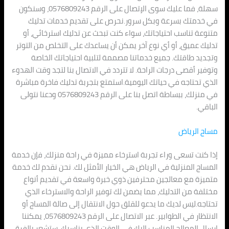
سهلة، فما عليك سوى الإتصال على الرقم 0576809243، وسنكون
في خدمتك بسرعة وبكل سرور.نحرص على تقديم خدمات تدليك
متنوعة تناسب احتياجاتك، سواء كنت تبحث عن تدليك استرخائي، أو
تدليك عميق، أو أي نوع آخر يمكن أن يساعدك على التخلص من التوتر
وتجديد طاقتك. جميع خدماتنا مصممة لتلبية احتياجاتك الخاصة
وتوفير أقصى درجات الراحة. لا تتردد في الاتصال بنا لتجد وقت الهدوء
الذي تحتاجه في حياتك اليومية.استمتع بتجربة تدليك فاخرة مباشرة
في منزلك، ببساطة اتصل بنا على الرقم 0576809243 ودعنا نتولى
الباقي.
مساج الرياض
إذا كنت تسعى وراء تجربة استرخاء مميزة في راحة منزلك، فإن خدمة
المساج المنزلية في الرياض هي الخيار الأمثل لك. نحن نقدم لك خدمة
متميزة مع معالجين محترفين ذوي خبرة واسعة في تقديم أنواع
مختلفة من التدليك، مما يضمن لك توفير الراحة والاسترخاء الذي
تحتاجه.ليس لديك ما يدعو للقلق حول الانتقال إلى صالة المساج أو
الانتظار في الطوابير. عبر الاتصال على الرقم 0576809243، يمكننا
إرسال المعالج المناسب إليك في الوقت الذي يناسبك. ستشعر بالفرق