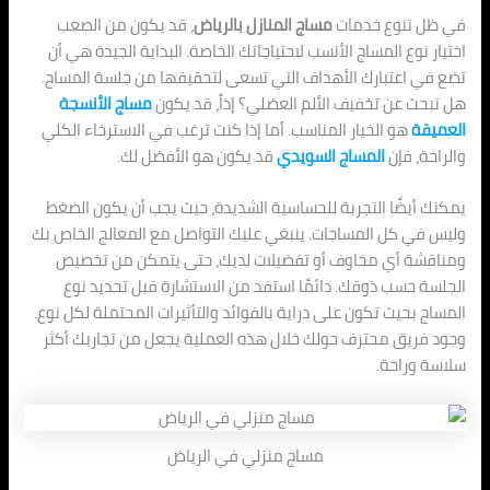
في ظل تنوع خدمات
مساج المنازل بالرياض
، قد يكون من الصعب
اختيار نوع المساج الأنسب لاحتياجاتك الخاصة. البداية الجيدة هي أن
تضع في اعتبارك الأهداف التي تسعى لتحقيقها من جلسة المساج.
هل تبحث عن تخفيف الألم العضلي؟ إذاً، قد يكون
مساج الأنسجة
العميقة
هو الخيار المناسب. أما إذا كنت ترغب في الاسترخاء الكلي
والراحة، فإن
المساج السويدي
قد يكون هو الأفضل لك.
يمكنك أيضًا التجربة للحساسية الشديدة، حيث يجب أن يكون الضغط
وليس في كل المساجات. ينبغي عليك التواصل مع المعالج الخاص بك
ومناقشة أي مخاوف أو تفضيلات لديك، حتى يتمكن من تخصيص
الجلسة حسب ذوقك. دائمًا استفد من الاستشارة قبل تحديد نوع
المساج بحيث تكون على دراية بالفوائد والتأثيرات المحتملة لكل نوع.
وجود فريق محترف حولك خلال هذه العملية يجعل من تجاربك أكثر
سلاسة وراحة.
مساج منزلي في الرياض