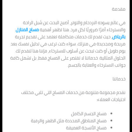
مقدمة
في عالم يسوده الازدحام والتوتر، أصبح البحث عن سُبل الراحة
والاسترخاء أمرًا ضروريًا لكل فرد. هنا تظهر أهمية
مساج المنازل
بالرياض
، حيث تقدم لك خدمات متكاملة تعتمد على تقديم تجربة
مريحة ومجديدة في منزلك. سواء كنت ترغب في تدليل نفسك بعد
يوم طويل أو كنت تبحث عن أسلوب للاسترخاء، فإننا هنا لنقدم لك
الحلول المثالية. خدماتنا لا تقتصر على المساج فقط، بل تشمل كافة
جوانب الاسترخاء والعناية بالجسم.
خدماتنا
نقدم مجموعة متنوعة من خدمات المساج التي تلبي مختلف
احتياجات العملاء:
مساج الجسم الكامل
مساج المناطق المحددة مثل الظهر والرقبة
مساج الأنسجة العميقة