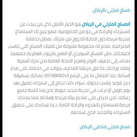
مساج منزلي بالرياض
المساج المنزلي في الرياض
هو الخيار الأمثل لكل من يبحث عن
الاسترخاء والراحة في جو من الخصوصية. فهو يتيح لك الاستمتاع
بتجربة فريدة دون الحاجة للخروج من منزلك. بفضل خدماتنا
الاحترافية، نقدم لك مجموعة متنوعة من تقنيات المساج التي تناسب
احتياجاتك، مثل المساج السويدي أو العلاج بالزيوت العطرية، جميعها
تهدف إلى تخفيف التوتر وتعزيز الصحة العامة.نحن ندرك أهمية
وقتك وراحتك، لذا فإن فريقنا المحترف يتواجد في خدمتك على مدار
الساعة. عند الاتصال بنا على الرقم 0576809243، يمكنك بسهولة
حجز موعد يناسب جدولك. سواء كنت تحتاج إلى استرخاء عميق بعد
يوم طويل أو ترغب في تجربة تجديد حيوية، نحن هنا لتلبية جميع
رغباتك. نحن نحرص على تقديم بيئة مريحة وهادئة، مما يمنحك
فرصة للاستمتاع بالهدوء والراحة التامة. دعنا نساعدك على تحقيق
الاسترخاء والتجديد الذي تستحقه.
مساج منزلي فندقي الرياض