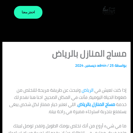
خطي
لى
احجز معنا
لمحتوى
مساج المنازل بالرياض
بواسطة
25 ديسمبر، 2024
/
admin
إذا كنت تعيش في
الرياض
وتبحث عن طريقة مريحة للتخلص من
ضغوط الحياة اليومية، فأنت في المكان الصحيح. احنا هنا نقدم لك
خدمة
مساج المنازل بالرياض
، اللي تعتبر خيار ممتاز لكل شخص يبغى
يستمتع بتجربة استرخاء مميزة في راحة بيته.
ما في شيء أروع من أنك تخلص يومك الطويل وتقدر توصل لبيتك
وتجد فريق محترف في انتظارك عشان يقدم لك تجربة مساج تساعدك