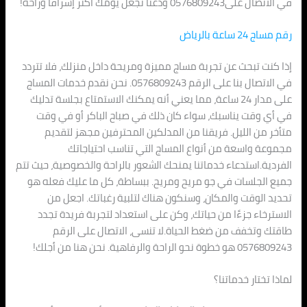
في الاتصال على0576809243 ودعنا نجعل يومك أكثر إشراقًا وراحة!
رقم مساج 24 ساعة بالرياض
إذا كنت تبحث عن تجربة مساج مميزة ومريحة داخل منزلك، فلا تتردد
في الاتصال بنا على الرقم 0576809243. نحن نقدم خدمات المساج
على مدار 24 ساعة، مما يعني أنه يمكنك الاستمتاع بجلسة تدليك
في أي وقت يناسبك، سواء كان ذلك في صباح الباكر أو في وقت
متأخر من الليل. فريقنا من المدلكين المحترفين مجهز لتقديم
مجموعة واسعة من أنواع المساج التي تناسب احتياجاتك
الفردية.استدعاء خدماتنا يمنحك الشعور بالراحة والخصوصية، حيث تتم
جميع الجلسات في جو مريح ومريح. ببساطة، كل ما عليك فعله هو
تحديد الوقت والمكان، وسنكون هناك لتلبية رغباتك. اجعل من
الاسترخاء جزءًا من حياتك، وكن على استعداد لتجربة فريدة تجدد
طاقتك وتخفف من ضغط الحياة.لا تنسى، الاتصال على الرقم
0576809243 هو خطوة نحو الراحة والرفاهية. نحن هنا من أجلك!
لماذا تختار خدماتنا؟