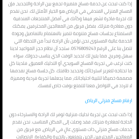
إذا كنت تبحث عن خدمة مساج متميزة تجمع بين الراحة والتجديد، فإن
المساج المنزلي الفندقي في الرياض هو الخيار الأمثل لك. نحن نقدم
لك تجربة فاخرة تشعر فيها وكأنك في أفضل المنتجعات الفندقية
دون مغادرة منزلك. بفضل فريق من المعالجين المحترفين، يمكنك
الاستمتاع بجلسات مساج متنوعة تتميز بالاهتمام بالتفاصيل وجودة
الخدمة عالية المستوى.نحن نؤمن بأن الراحة تبدأ من اللحظة التي
تتصل بنا على الرقم 0576809243. ستجد أن نظام حجز المواعيد لدينا
سهل ومريح، مما يتيح لك تحديد الوقت الذي يناسب جدولك. سواء
كنت ترغب في تجربة المساج السويدي أو التدليك العميق، فلدينا كل
ما تحتاجه لتعزيز استرخائك وتجديد طاقتك. كل جلسة مساج نقدمها
مصممة خصيصًا لتلبية احتياجاتك، مما يجعلها تجربة فردية ومميزة.
لا تتردد في التواصل معنا لتتمتع بوقت خاص لنفسك.
ارقام مساج منزلي الرياض
إذا كنت تبحث عن تجربة تدليك منزلية توفر لك الراحة والاسترخاء دون
الحاجة لمغادرة منزلك، فقد وصلت إلى المكان المناسب. نحن نقدم
خدمات مساج منزلي ذات مستوى عالٍ في الرياض، مع فريق من
المعالجين المحترفين الذين يتمتعون بالخبرة والكفاءة. الاتصالات