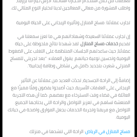
للعضلات من خلال استخدام الحجارة الساخنة. ادرس خياراتنا بروية،
واطلب المشورة من معالي المعالجين لدينا لاختيار النوع المثالي لك.
تجارب عملائنا: مساج المنازل وتأثيره الإيجابي على الحياة اليومية
إن تجارب عملائنا السعيدة وشهاداتهم هي ما تعزز سمعتنا في
تقديم
خدمات مساج المنازل
. لقد شهدنا نتائج ملحوظة على حياة
عملائنا، حيث ساعدتهم الجلسات المنتظمة على التغلب على الضغوط
اليومية وتحسين نوعية حياتهم. يقول العملاء: “بعد تجربتي للمساج
المنزلي، شعرت بتجديد كامل في نشاطي وطاقة إيجابية”.
إضافةً إلى الراحة الجسدية، تحدّث العديد من عملائنا عن التأثير
الإيجابي على العلاقات الأسرية، حيث أصبحوا يقضون وقتًا مميزًا مع
العائلة في قضاء وقت الاسترخاء مع بعضهم. كما أن هذه التجربة
المنعشة تساهم في تعزيز التواصل والراحة التي يحتاجها الجميع.
التواصل مع فريقنا وتجربة الخدمات يجعل الفوارق واضحة في حياتك
اليومية.
مساج المنازل في الرياض
: الراحة التي تنشدها في منزلك