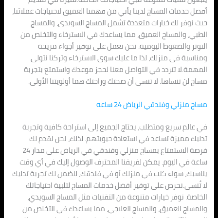
أفضل خدمات المساج لدينا يأتي من فهمنا العميق لاحتياجات عملائنا،
حيث نوفر لك خيارات متعددة تشمل المساج السويدي، والمساج
الطبي، والمساج العميق، مما يساعدك في الاسترخاء والتخلص من
التوتر والضغوط اليومية. نحن نعمل على توفير أجواء مريحة
ومناسبة في منزلك، لذا ما عليك سوى الاسترخاء وتركنا نتولى
المهمة.لا تتردد في التواصل معنا لحجز موعدك واستمتع بتجربة
مساج لن تنساها. لا تنسى أن صحتك وراحتك هما أولويتنا الأولى.
مساج منزلي وفندقي الرياض 24 ساعه
في عالم سريع ومتطلب، يحتاج الجميع إلى استراحة كافية وتجربة
تدليك مميزة تساعد في استعادة حيويتهم. لذلك، نحن نقدم لك
فرصة الاستمتاع بمساج منزلي وفندقي في الرياض على مدار 24
ساعة في اليوم. يمكن لفريقنا المحترف الوصول إليك في أي وقت
يناسبك، سواء كنت في منزلك أو في فندقك، لنضمن لك تجربة تدليك
لا تُنسى.نحرص على توفير أفضل خدمات المساج لتلبية احتياجاتك
الخاصة. نوفر خيارات متنوعة من التقنيات مثل المساج السويدي،
والمساج العميق، والمساج العلاجي، مما يساعدك في التخلص من