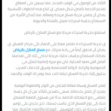
التأكد من الوصول في الوقت المحدد، مما يسهل على المعالج
تقديم الخدمة بأفضل شكل ممكن. إن اتباع هذه الخطوات الأساسية
يمكن أن يضمن تجربة مساج مريحة وفعالة، مما يُمكن الأفراد من
الاستمتاع بجلسة استرخاء تفيض بالنشاط والحيوية.
استمتع بتجربة استرخاء فريدة مع مساج المنازل بالرياض
إن تجربة الاسترخاء لا تقتصر فقط على الذهاب إلى مراكز المساج، بل
يمكن أن تتحقق أيضاً في راحة منزلك. مع
مساج المنازل بالرياض
،
يمكنك الاستمتاع بجلسات تدليك مريحة تحاكي تلك التي تقدمها
أفضل الش spas المحلية، لكن مع ميزة إضافية تتمثل في
الخصوصية والراحة. أدواتنا المتخصصة وفريق الخدمات المدرب
يجلبون إليك تجربة المساج حيثما كنت، مما يوفر لك الوقت والجهد.
يُعتبر المساج وسيلة فعالة للتخلص من التوتر والضغوط اليومية.
بمجرد أن تتصل بخدماتنا، نسعى جاهدين للتأكد من أن كل جلسة
تتماشى مع احتياجاتك الخاصة، بدءًا من مستوى الضغط المفضل
لديك إلى نوع المساج الذي يناسب جسمك. نحن نحرص على توفير
أجواء مريحة من خلال الموسيقى الهادئة والأضواء الخافتة، مما