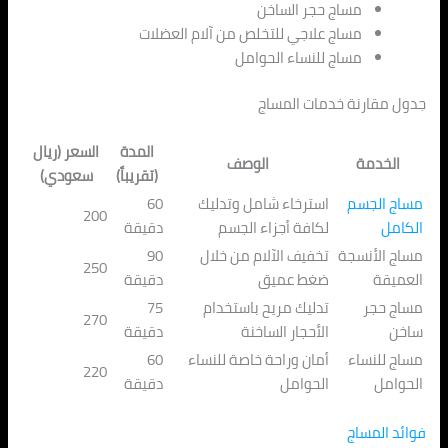
مساج حجر الساخن
مساج علاجي للتخلص من آلام العضلات
مساج للنساء الحوامل
جدول مقارنة خدمات المساج
المدة
السعر (ريال
الخدمة
الوصف
(تقريباً)
سعودي)
مساج الجسم
استرخاء شامل وتدليك
60
200
الكامل
لكافة أجزاء الجسم
دقيقة
مساج الأنسجة
تخفيف الآلام من خلال
90
250
العميقة
ضغط عميق
دقيقة
مساج حجر
تدليك مريح باستخدام
75
270
ساخن
الأحجار الساخنة
دقيقة
مساج للنساء
أمان وراحة خاصة للنساء
60
220
الحوامل
الحوامل
دقيقة
فوائد المساج