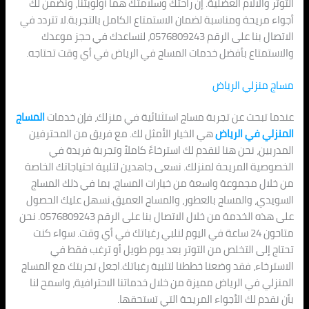
التوتر والآلام العضلية. إن راحتك وسلامتك هما أولويتنا، ونضمن لك
أجواء مريحة ومناسبة لضمان الاستمتاع الكامل بالتجربة.لا تتردد في
الاتصال بنا على الرقم 0576809243، لنساعدك في حجز موعدك
والاستمتاع بأفضل خدمات المساج في الرياض في أي وقت تحتاجه.
مساج منزلي الرياض
عندما تبحث عن تجربة مساج استثنائية في منزلك، فإن خدمات
المساج
المنزلي في الرياض
هي الخيار الأمثل لك. مع فريق من المحترفين
المدربين، نحن هنا لنقدم لك استرخاءً كاملاً وتجربة فريدة في
الخصوصية المريحة لمنزلك. نسعى جاهدين لتلبية احتياجاتك الخاصة
من خلال مجموعة واسعة من خيارات المساج، بما في ذلك المساج
السويدي، والمساج بالعطور، والمساج العميق.نسهل عليك الحصول
على هذه الخدمة من خلال الاتصال بنا على الرقم 0576809243. نحن
متاحون 24 ساعة في اليوم لنلبي رغباتك في أي وقت. سواء كنت
تحتاج إلى التخلص من التوتر بعد يوم طويل أو ترغب فقط في
الاسترخاء، فقد وضعنا خططنا لتلبية رغباتك.اجعل تجربتك مع المساج
المنزلي في الرياض مميزة من خلال خدماتنا الاحترافية، واسمح لنا
بأن نقدم لك الأجواء المريحة التي تستحقها.