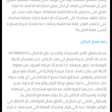
قبل أن تعرفه!نحن نعتقد أن لكل عميل احتياجاته الخاصة، لذا فإننا
نعمل على تخصيص الخدمة لتلبية متطلباتك. سواء كنت تبحث عن
تدليك لطيف يساعدك على الاسترخاء أو جلسة تدليك عميقة تساعدك
على تخفيف التوتر، فإننا هنا لتلبية رغباتك. دعنا نمنحك تجربة مساج لا
تُنسى، فقط اتصل بنا!
رقم مساج الرياض
عندما يتعلق الأمر بالاسترخاء والتجديد، فإن الاتصال بـ0576809243
يجلب لك أفضل تجربة مساج في قلب الرياض. نحن نفهم أن الحياة
اليومية قد تكون مرهقة، لذا نقدم لك فرصة الهروب من ضغوط
الحياة من خلال جلسات تدليك مريحة وفاخرة في منزلك.مع فريق
متخصص ومؤهل، نستطيع تلبية جميع احتياجاتك في أي وقت. سواء
كنت بحاجة إلى تدليك عميق لإزالة التوتر والإجهاد أو تدليك مريح
للأعصاب، نحن هنا لتلبية طلبك. هدفنا هو مساعدتك على استعادة
توازنك واسترخائك الكامل.كل ما عليك فعله هو الاتصال بنا،
وسنتولى الباقي. لن تحتاج إلى القلق بشأن المواصلات أو الانتظار في
طوابير طويلة. دعنا نأتي إليك، ونمنحك العناية التي تستحقها. لا تتردد