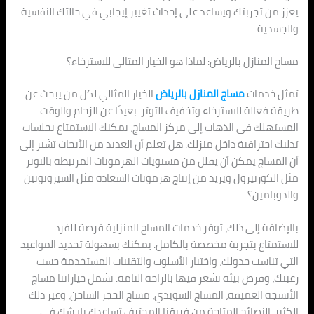
يعزز من تجربتك ويساعد على إحداث تغيير إيجابي في حالتك النفسية
والجسدية.
مساج المنازل بالرياض: لماذا هو الخيار المثالي للاسترخاء؟
تمثل خدمات
مساج المنازل بالرياض
الخيار المثالي لكل من يبحث عن
طريقة فعالة للاسترخاء وتخفيف التوتر. بعيدًا عن الزحام والوقت
المستهلك في الذهاب إلى مركز المساج، يمكنك الاستمتاع بجلسات
تدليك احترافية داخل منزلك. هل تعلم أن العديد من الأبحاث تشير إلى
أن المساج يمكن أن يقلل من مستويات الهرمونات المرتبطة بالتوتر
مثل الكورتيزول ويزيد من إنتاج هرمونات السعادة مثل السيروتونين
والدوبامين؟
بالإضافة إلى ذلك، توفر خدمات المساج المنزلية فرصة للفرد
للاستمتاع بتجربة مخصصة بالكامل. يمكنك بسهولة تحديد المواعيد
التي تناسب جدولك، واختيار الأسلوب والتقنيات المستخدمة حسب
رغبتك، وفرض بيئة تشعر فيها بالراحة التامة. تشمل خياراتنا مساج
الأنسجة العميقة، المساج السويدي، مساج الحجر الساخن، وغير ذلك
الكثير. النصائح المتاحة من فريقنا المحترف تساعدك بلا شك في