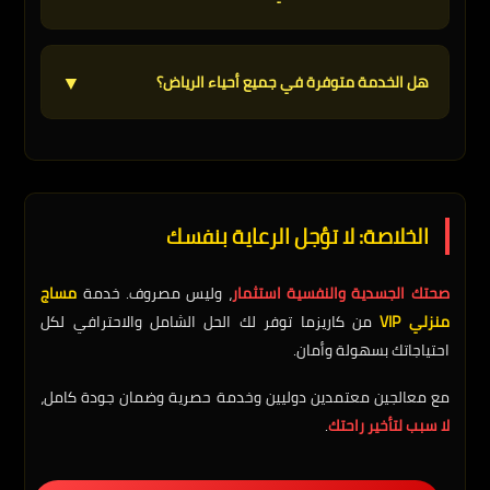
اتصل بنا للحصول على عرض مخصص حسب احتياجاتك.
الحجز بسيط جداً:
▼
هل الخدمة متوفرة في جميع أحياء الرياض؟
اتصل بنا على
0576809243
أخبرنا بالموقع والوقت المناسب
نعم
، خدمتنا متوفرة في معظم أحياء الرياض الرئيسية. إذا
كنت في منطقة بعيدة، قد تكون هناك رسوم توصيل
سننسق معك التفاصيل الأخرى
إضافية. اتصل بنا لتأكيد توفر الخدمة في منطقتك.
يأتيك المعالج في الموعد المحدد
الخلاصة: لا تؤجل الرعاية بنفسك
استمتع بالجلسة واسترخي تماماً
صحتك الجسدية والنفسية استثمار
، وليس مصروف. خدمة
مساج
منزلي VIP
من كاريزما توفر لك الحل الشامل والاحترافي لكل
احتياجاتك بسهولة وأمان.
مع معالجين معتمدين دوليين وخدمة حصرية وضمان جودة كامل،
لا سبب لتأخير راحتك
.