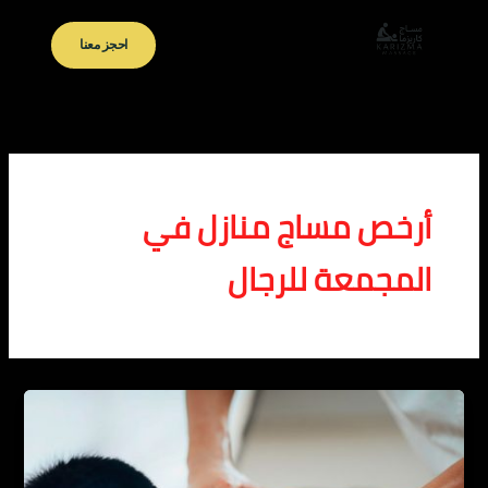
خطي
لى
احجز معنا
لمحتوى
أرخص مساج منازل في
المجمعة للرجال