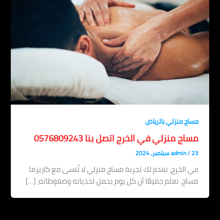
مساج منزلي بالرياض
مساج منزلي في الخرج اتصل بنا 0576809243
23 سبتمبر، 2024
/
admin
في الخرج، نقدم لك تجربة مساج منزلي لا تُنسى مع كاريزما
مساج. نعلم جميعًا أن كل يوم يحمل تحدياته وضغوطاته، […]