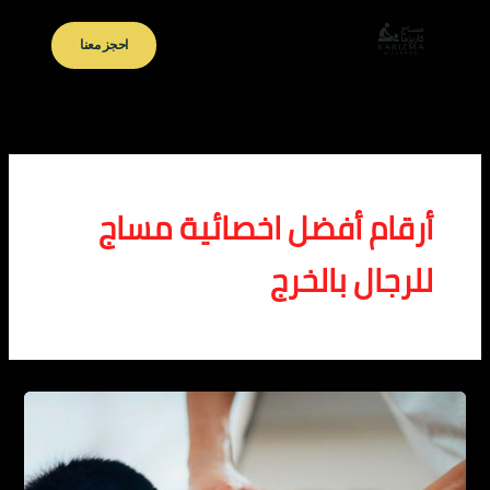
خطي
لى
احجز معنا
لمحتوى
أرقام أفضل اخصائية مساج
للرجال بالخرج