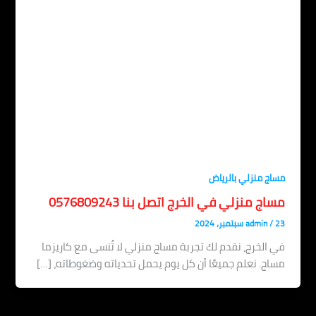
مساج منزلي بالرياض
مساج منزلي في الخرج اتصل بنا 0576809243
23 سبتمبر، 2024
/
admin
في الخرج، نقدم لك تجربة مساج منزلي لا تُنسى مع كاريزما
مساج. نعلم جميعًا أن كل يوم يحمل تحدياته وضغوطاته، […]