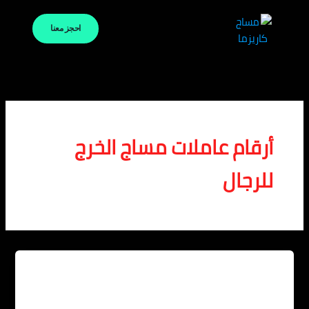
خطي
لى
احجز معنا
لمحتوى
أرقام عاملات مساج الخرج
للرجال