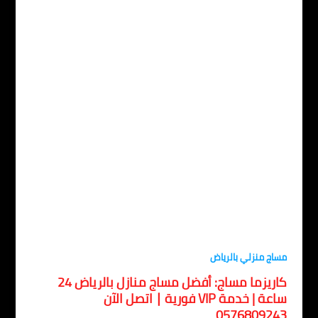
اج منزلي بالرياض
كاريزما مساج: أفضل مساج منازل بالرياض 24
ساعة | خدمة VIP فورية ∣ اتصل الآن
057680924