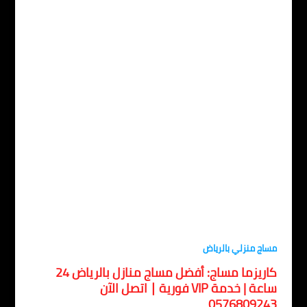
اج منزلي بالرياض
كاريزما مساج: أفضل مساج منازل بالرياض 24
ساعة | خدمة VIP فورية ∣ اتصل الآن
057680924