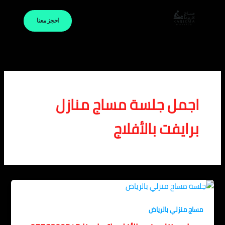
خطي
لى
احجز معنا
لمحتوى
اجمل جلسة مساج منازل
برايفت بالأفلاج
مساج منزلي بالرياض