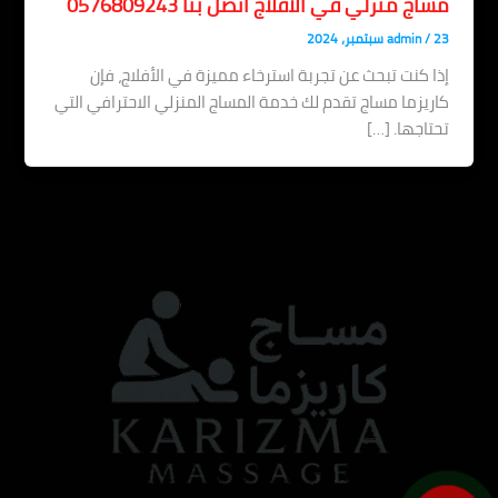
مساج منزلي في الأفلاج اتصل بنا 0576809243
23 سبتمبر، 2024
/
admin
إذا كنت تبحث عن تجربة استرخاء مميزة في الأفلاج، فإن
كاريزما مساج تقدم لك خدمة المساج المنزلي الاحترافي التي
تحتاجها. […]