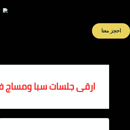
خطي
لى
لمحتوى
احجز معنا
ارقى جلسات سبا ومساج ف