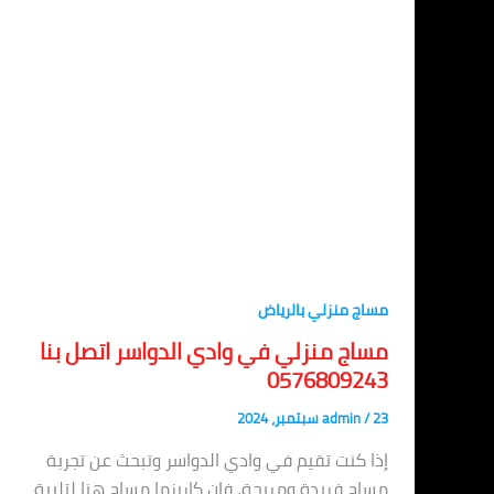
مساج منزلي بالرياض
مساج منزلي في وادي الدواسر اتصل بنا
0576809243
23 سبتمبر، 2024
/
admin
إذا كنت تقيم في وادي الدواسر وتبحث عن تجربة
مساج فريدة ومريحة، فإن كاريزما مساج هنا لتلبية