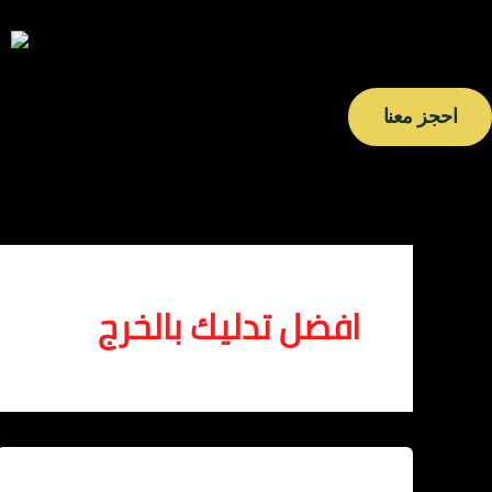
خطي
لى
لمحتوى
احجز معنا
افضل تدليك بالخرج