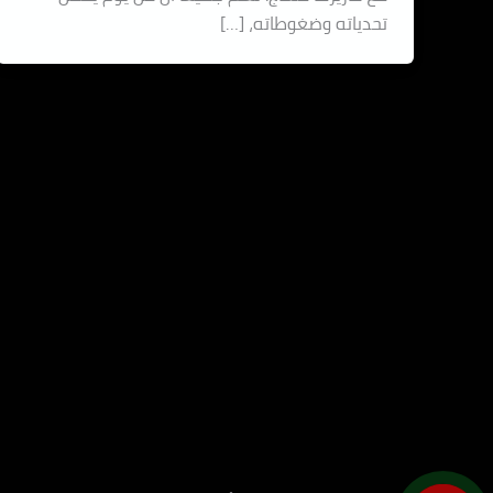
تحدياته وضغوطاته، […]