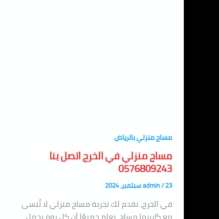
مساج منزلي بالرياض
مساج منزلي في الخرج اتصل بنا
0576809243
23 سبتمبر، 2024
/
admin
في الخرج، نقدم لك تجربة مساج منزلي لا تُنسى
مع كاريزما مساج. نعلم جميعًا أن كل يوم يحمل