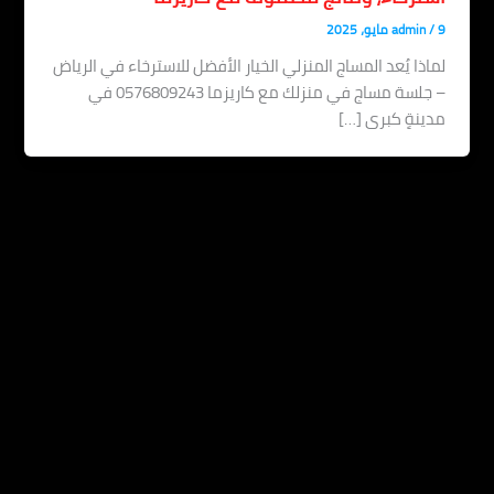
admin
اذا يُعد المساج المنزلي الخيار الأفضل للاسترخاء في الرياض
– جلسة مساج في منزلك مع كاريزما 0576809243 في
ينةٍ كبرى […]