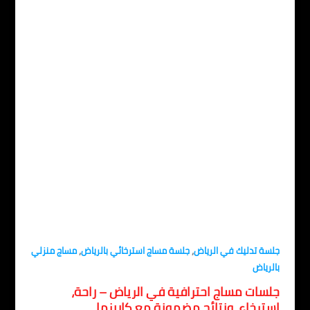
,
,
سة تدليك في الرياض
جلسة مساج استرخائي بالرياض
مساج منزلي
لرياض
لسات مساج احترافية في الرياض – راحة،
سترخاء، ونتائج مضمونة مع كاريزما