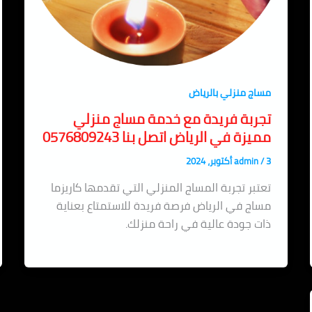
مساج منزلي بالرياض
تجربة فريدة مع خدمة مساج منزلي
مميزة في الرياض اتصل بنا 0576809243
3 أكتوبر، 2024
/
admin
تعتبر تجربة المساج المنزلي التي تقدمها كاريزما
مساج في الرياض فرصة فريدة للاستمتاع بعناية
ذات جودة عالية في راحة منزلك.