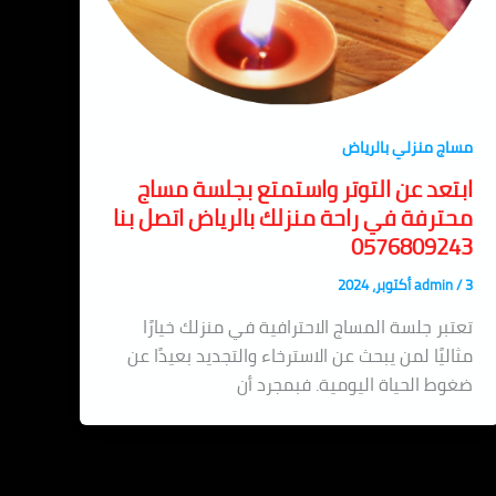
مساج منزلي بالرياض
ابتعد عن التوتر واستمتع بجلسة مساج
محترفة في راحة منزلك بالرياض اتصل بنا
0576809243
3 أكتوبر، 2024
/
admin
تعتبر جلسة المساج الاحترافية في منزلك خيارًا
مثاليًا لمن يبحث عن الاسترخاء والتجديد بعيدًا عن
ضغوط الحياة اليومية. فبمجرد أن