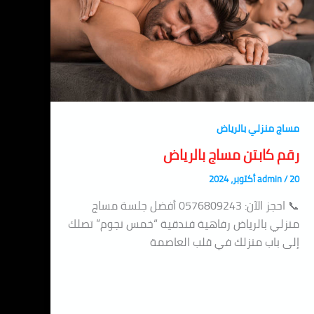
مساج منزلي بالرياض
رقم كابتن مساج بالرياض
20 أكتوبر، 2024
/
admin
📞 احجز الآن: 0576809243 أفضل جلسة مساج
منزلي بالرياض رفاهية فندقية “خمس نجوم” تصلك
إلى باب منزلك في قلب العاصمة