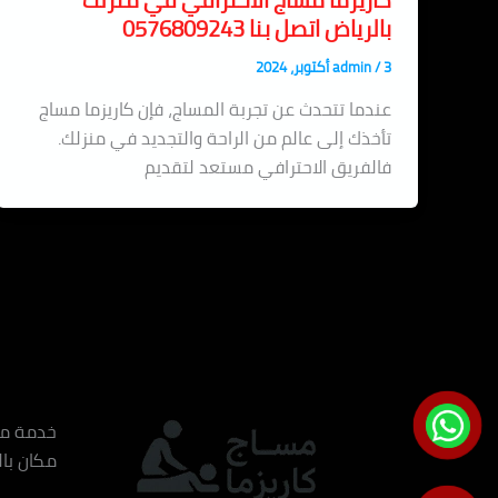
بالرياض اتصل بنا 0576809243
3 أكتوبر، 2024
/
admin
عندما تتحدث عن تجربة المساج، فإن كاريزما مساج
تأخذك إلى عالم من الراحة والتجديد في منزلك.
فالفريق الاحترافي مستعد لتقديم
مكان با