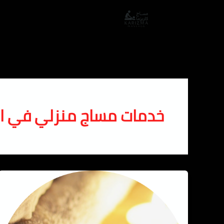
خطي
لى
لمحتوى
خدمات مساج منزلي في ال