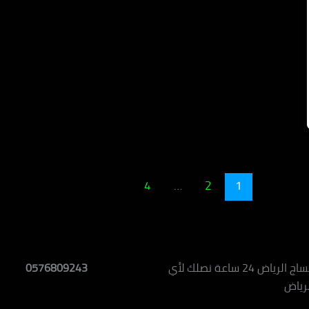
4
…
2
1
خدمة مساج الرياض 24 ساعة نصلك لأي
0576809243
لرياض