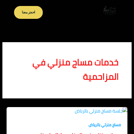
خطي
لى
احجز معنا
لمحتوى
خدمات مساج منزلي في
المزاحمية
مساج منزلي بالرياض