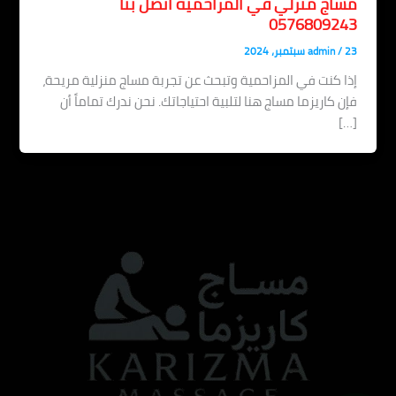
مساج منزلي في المزاحمية اتصل بنا
0576809243
23 سبتمبر، 2024
/
admin
إذا كنت في المزاحمية وتبحث عن تجربة مساج منزلية مريحة،
فإن كاريزما مساج هنا لتلبية احتياجاتك. نحن ندرك تماماً أن
[…]