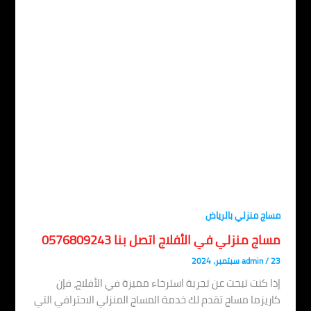
اج منزلي بالرياض
اج منزلي في الأفلاج اتصل بنا 0576809243
، 2024
/
admin
ا كنت تبحث عن تجربة استرخاء مميزة في الأفلاج، فإن
ريزما مساج تقدم لك خدمة المساج المنزلي الاحترافي التي