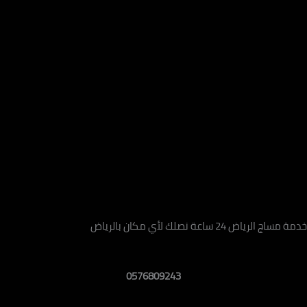
اعة نصلك لأي مكان بالرياض
0576809243