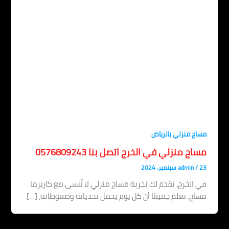
اج منزلي بالرياض
اج منزلي في الخرج اتصل بنا 0576809243
، 2024
/
admin
 الخرج، نقدم لك تجربة مساج منزلي لا تُنسى مع كاريزما
اج. نعلم جميعًا أن كل يوم يحمل تحدياته وضغوطاته، […]