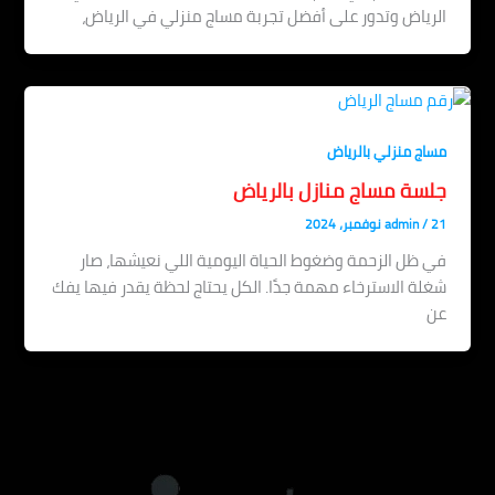
الرياض وتدور على أفضل تجربة مساج منزلي في الرياض،
مساج منزلي بالرياض
جلسة مساج منازل بالرياض
21 نوفمبر، 2024
/
admin
في ظل الزحمة وضغوط الحياة اليومية اللي نعيشها، صار
شغلة الاسترخاء مهمة جدًا. الكل يحتاج لحظة يقدر فيها يفك
عن