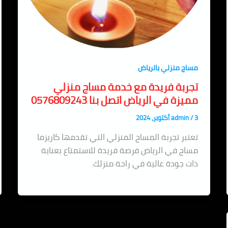
مساج منزلي بالرياض
تجربة فريدة مع خدمة مساج منزلي
مميزة في الرياض اتصل بنا 0576809243
3 أكتوبر، 2024
/
admin
تعتبر تجربة المساج المنزلي التي تقدمها كاريزما
مساج في الرياض فرصة فريدة للاستمتاع بعناية
ذات جودة عالية في راحة منزلك.