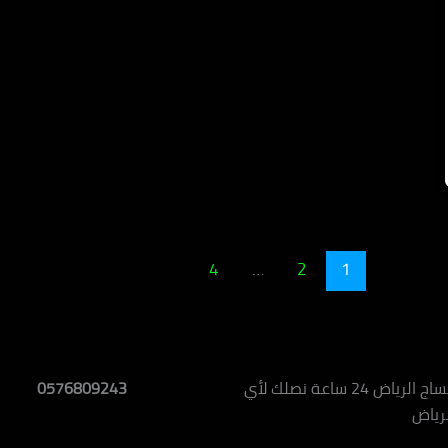
4
…
2
1
خدمة مساج الرياض 24 ساعة نصلك لأي
0576809243
لرياض