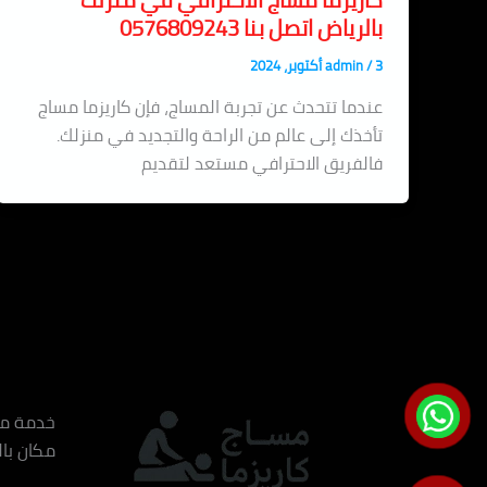
بالرياض اتصل بنا 0576809243
3 أكتوبر، 2024
/
admin
عندما تتحدث عن تجربة المساج، فإن كاريزما مساج
تأخذك إلى عالم من الراحة والتجديد في منزلك.
فالفريق الاحترافي مستعد لتقديم
مكان با