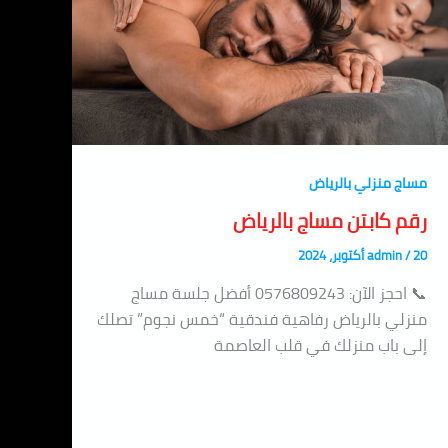
مساج منزلي بالرياض
رقم كابتن مساج بالرياض
20 أكتوبر، 2024
/
admin
📞 احجز الآن: 0576809243 أفضل جلسة مساج
منزلي بالرياض رفاهية فندقية “خمس نجوم” تصلك
إلى باب منزلك في قلب العاصمة