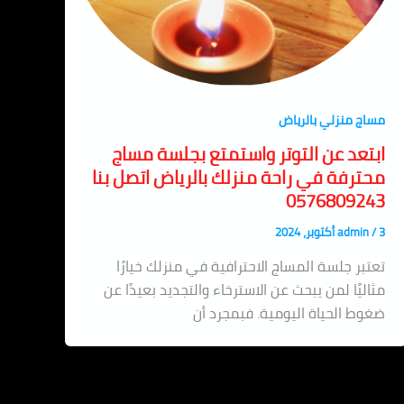
مساج منزلي بالرياض
ابتعد عن التوتر واستمتع بجلسة مساج
محترفة في راحة منزلك بالرياض اتصل بنا
0576809243
3 أكتوبر، 2024
/
admin
تعتبر جلسة المساج الاحترافية في منزلك خيارًا
مثاليًا لمن يبحث عن الاسترخاء والتجديد بعيدًا عن
ضغوط الحياة اليومية. فبمجرد أن