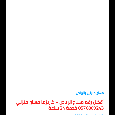
اج منزلي بالرياض
فضل رقم مساج الرياض – كاريزما مساج منزلي
05768092 خدمة 24 ساعة