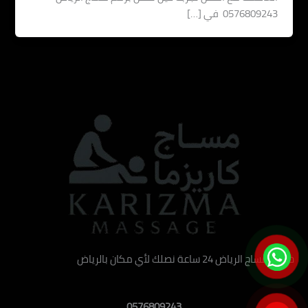
0576809243 في […]
خدمة مساج الرياض 24 ساعة نصلك لأي مكان بالرياض
0576809243