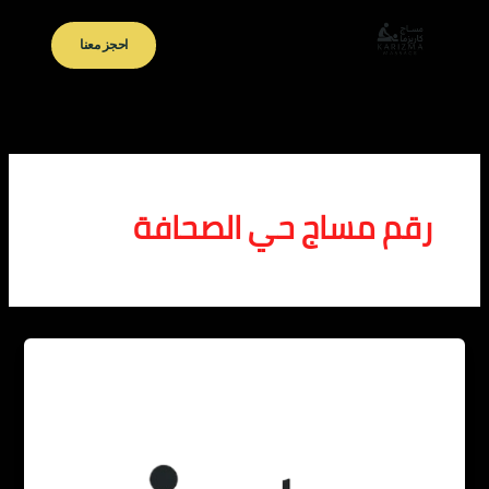
خطي
لى
احجز معنا
لمحتوى
رقم مساج حي الصحافة