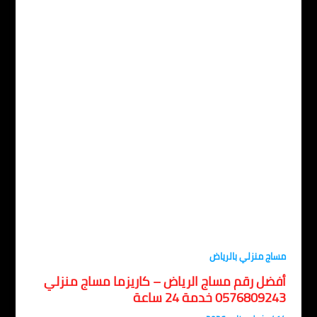
اج منزلي بالرياض
فضل رقم مساج الرياض – كاريزما مساج منزلي
05768092 خدمة 24 ساعة