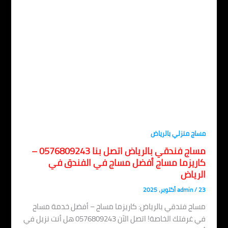
اج منزلي بالرياض
مساج فندقي بالرياض اتصل بنا 0576809243 –
اريزما مساج أفضل مساج في الفندق في
لرياض
، 2025
/
admin
اج فندقي بالرياض: كاريزما مساج – أفضل خدمة مساج
في غرفتك الخاصة! اتصل الآن 0576809243 هل أنت نزيل في