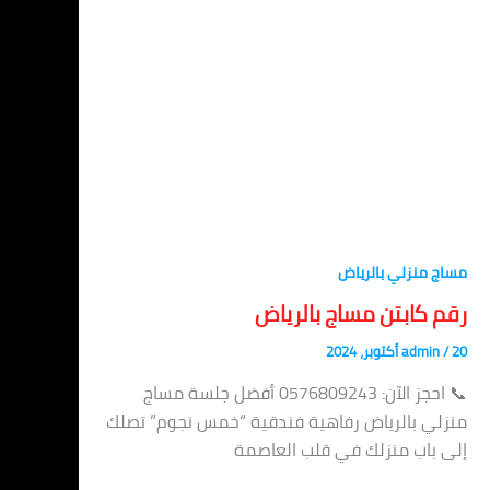
مساج منزلي بالرياض
رقم كابتن مساج بالرياض
20 أكتوبر، 2024
/
admin
📞 احجز الآن: 0576809243 أفضل جلسة مساج
منزلي بالرياض رفاهية فندقية “خمس نجوم” تصلك
إلى باب منزلك في قلب العاصمة