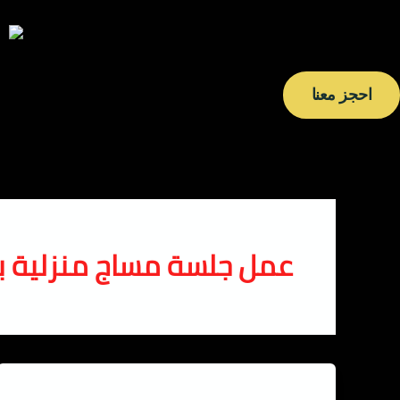
خطي
لى
لمحتوى
احجز معنا
عمل جلسة مساج منزلية با