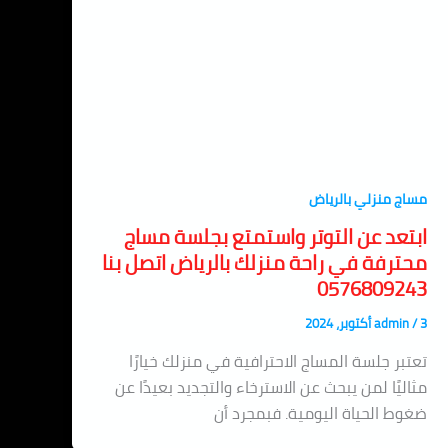
مساج منزلي بالرياض
ابتعد عن التوتر واستمتع بجلسة مساج
محترفة في راحة منزلك بالرياض اتصل بنا
0576809243
3 أكتوبر، 2024
/
admin
تعتبر جلسة المساج الاحترافية في منزلك خيارًا
مثاليًا لمن يبحث عن الاسترخاء والتجديد بعيدًا عن
ضغوط الحياة اليومية. فبمجرد أن