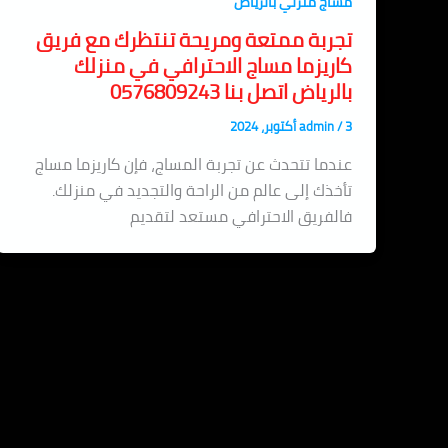
مساج منزلي بالرياض
تجربة ممتعة ومريحة تنتظرك مع فريق
كاريزما مساج الاحترافي في منزلك
بالرياض اتصل بنا 0576809243
3 أكتوبر، 2024
/
admin
عندما تتحدث عن تجربة المساج، فإن كاريزما مساج
تأخذك إلى عالم من الراحة والتجديد في منزلك.
فالفريق الاحترافي مستعد لتقديم