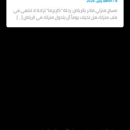
admin
اج منزلي فاخر بالرياض: رحلة “كاريزما” لراحة لا تنتهي في
ب منزلك هل تخيلت يوماً أن يتحول منزلك في الرياض […]