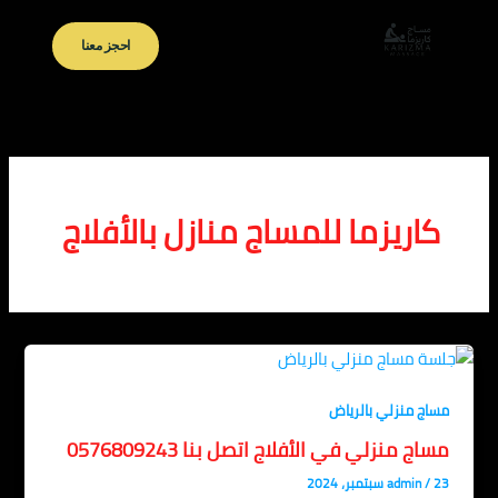
خطي
لى
احجز معنا
لمحتوى
كاريزما للمساج منازل بالأفلاج
مساج منزلي بالرياض
مساج منزلي في الأفلاج اتصل بنا 0576809243
23 سبتمبر، 2024
/
admin