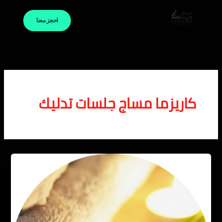
خطي
لى
احجز معنا
لمحتوى
كاريزما مساج جلسات تدليك