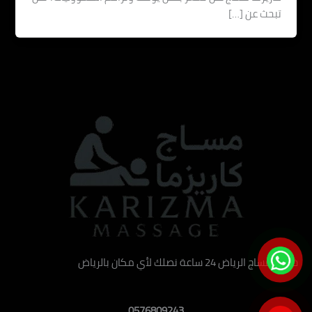
تبحث عن […]
خدمة مساج الرياض 24 ساعة نصلك لأي مكان بالرياض
0576809243