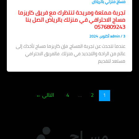
مساج منزلي بالرياض
تجربة ممتعة ومريحة تنتظرك مع فريق كاريزما
مساج الاحترافي في منزلك بالرياض اتصل بنا
0576809243
3 أكتوبر، 2024
/
admin
عندما تتحدث عن تجربة المساج، فإن كاريزما مساج تأخذك إلى
عالم من الراحة والتجديد في منزلك. فالفريق الاحترافي
مستعد لتقديم
1
2
…
4
التالي
←