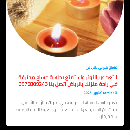
مساج منزلي بالرياض
ابتعد عن التوتر واستمتع بجلسة مساج محترفة
في راحة منزلك بالرياض اتصل بنا 0576809243
3 أكتوبر، 2024
/
admin
تعتبر جلسة المساج الاحترافية في منزلك خيارًا مثاليًا لمن
يبحث عن الاسترخاء والتجديد بعيدًا عن ضغوط الحياة اليومية.
فبمجرد أن