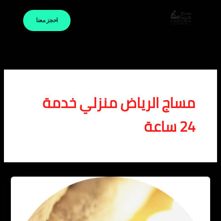
خطي
لى
احجز معنا
لمحتوى
مساج الرياض منزلي خدمة
24 ساعة