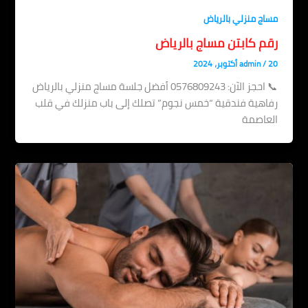
مساج منزلي بالرياض
رقم كابتن مساج بالرياض
20 أكتوبر، 2024
/
admin
📞 احجز الآن: 0576809243 أفضل جلسة مساج منزلي بالرياض
رفاهية فندقية “خمس نجوم” تصلك إلى باب منزلك في قلب
العاصمة