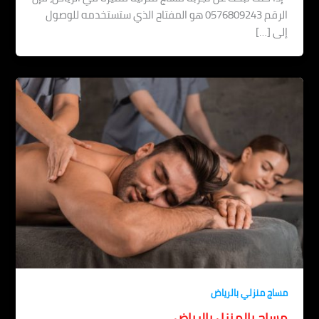
الرقم 0576809243 هو المفتاح الذي ستستخدمه للوصول
إلى […]
مساج منزلي بالرياض
مساج بالمنزل بالرياض