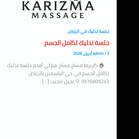
جلسة تدليك في الرياض
جلسة تدليك لكامل الجسم
5 أبريل، 2026
/
admin
🏠 كاريزما مساج مساج منزلي أفخم جلسة تدليك
لكامل الجسم في حي الياسمين بالرياض
0576809243 💡 تخيل صحيت […]