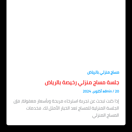
اج منزلي بالرياض
لسة مساج منزلي رخيصة بالرياض
، 2024
/
admin
ا كنت تبحث عن تجربة استرخاء مريحة وبأسعار معقولة، فإن
جلسة المنزلية للمساج تعد الخيار الأمثل لك. فخدمات
مساج المنزلي