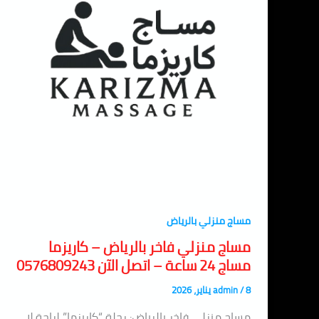
مساج منزلي بالرياض
مساج منزلي فاخر بالرياض – كاريزما
مساج 24 ساعة – اتصل الآن 0576809243
8 يناير، 2026
/
admin
مساج منزلي فاخر بالرياض: رحلة “كاريزما” لراحة لا