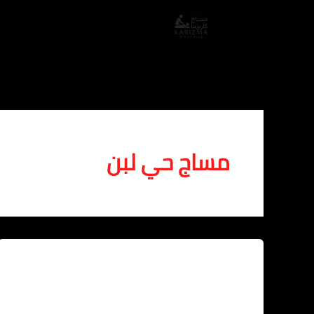
خطي
لى
لمحتوى
مساج حي لبن