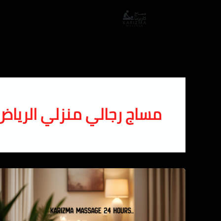
خطي
لى
لمحتوى
مساج رجالي منزلي الرياض