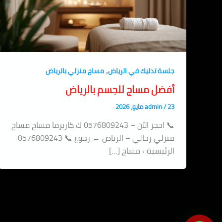
,
جلسة تدليك في الرياض
مساج منزلي بالرياض
أفضل مساج للجسم بالرياض
23 مايو، 2026
/
admin
📞 احجز الآن – 0576809243 ك كاريزما مساج مساج
منزلي رجالي – الرياض ← رجوع 📞 0576809243
الرئيسية › مساج […]