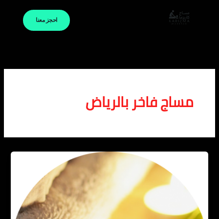
خطي
لى
احجز معنا
لمحتوى
مساج فاخر بالرياض