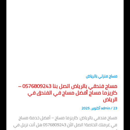
اج منزلي بالرياض
مساج فندقي بالرياض اتصل بنا 0576809243 –
اريزما مساج أفضل مساج في الفندق في
لرياض
، 2025
/
admin
اج فندقي بالرياض: كاريزما مساج – أفضل خدمة مساج
في غرفتك الخاصة! اتصل الآن 0576809243 هل أنت نزيل في