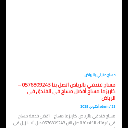
اج منزلي بالرياض
مساج فندقي بالرياض اتصل بنا 0576809243 –
اريزما مساج أفضل مساج في الفندق في
لرياض
، 2025
/
admin
اج فندقي بالرياض: كاريزما مساج – أفضل خدمة مساج
في غرفتك الخاصة! اتصل الآن 0576809243 هل أنت نزيل في