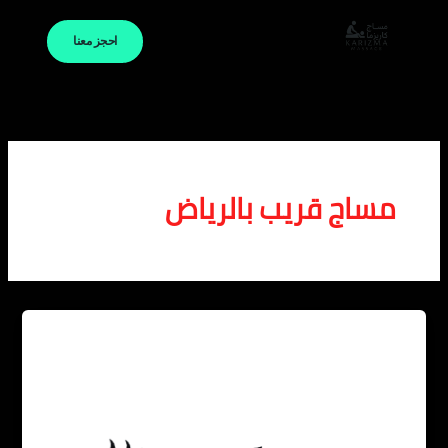
خطي
لى
احجز معنا
لمحتوى
مساج قريب بالرياض