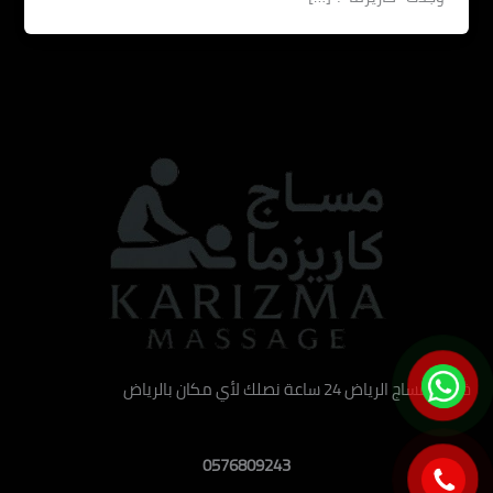
خدمة مساج الرياض 24 ساعة نصلك لأي مكان بالرياض
0576809243