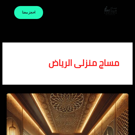
خطي
لى
احجز معنا
لمحتوى
مساج منزلى الرياض