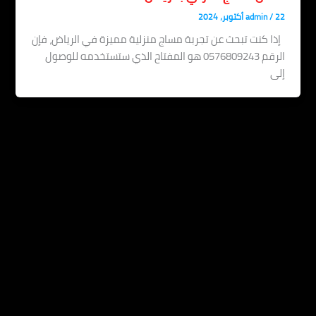
22 أكتوبر، 2024
/
admin
إذا كنت تبحث عن تجربة مساج منزلية مميزة في الرياض، فإن
الرقم 0576809243 هو المفتاح الذي ستستخدمه للوصول
إلى