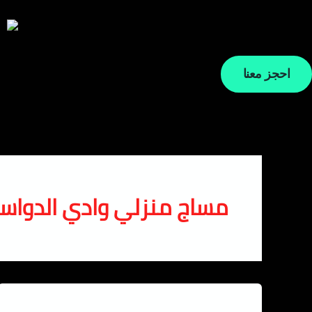
خطي
لى
لمحتوى
احجز معنا
مساج منزلي وادي الدواسر 24 ساع