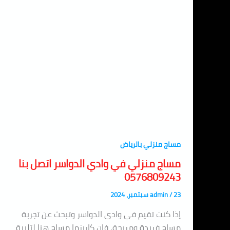
مساج منزلي بالرياض
مساج منزلي في وادي الدواسر اتصل بنا
0576809243
23 سبتمبر، 2024
/
admin
إذا كنت تقيم في وادي الدواسر وتبحث عن تجربة
مساج فريدة ومريحة، فإن كاريزما مساج هنا لتلبية