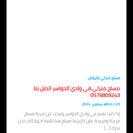
اج منزلي بالرياض
ساج منزلي في وادي الدواسر اتصل بنا
057680924
، 2024
/
admin
ا كنت تقيم في وادي الدواسر وتبحث عن تجربة مساج
يدة ومريحة، فإن كاريزما مساج هنا لتلبية احتياجاتك. نحن
رك […]