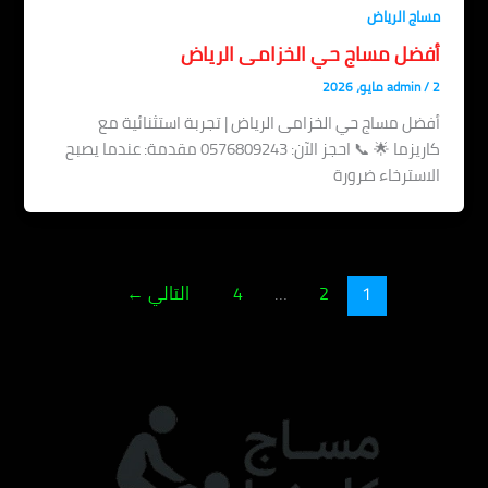
مساج الرياض
أفضل مساج حي الخزامى الرياض
2 مايو، 2026
/
admin
أفضل مساج حي الخزامى الرياض | تجربة استثنائية مع
كاريزما 🌟 📞 احجز الآن: 0576809243 مقدمة: عندما يصبح
الاسترخاء ضرورة
1
2
…
4
التالي
←