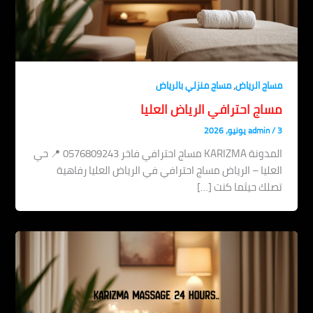
,
مساج الرياض
مساج منزلي بالرياض
مساج احترافي الرياض العليا
3 يونيو، 2026
/
admin
المدونة KARIZMA مساج احترافي فاخر 0576809243 📍 حي
العليا – الرياض مساج احترافي في الرياض العليا رفاهية
تصلك حيثما كنت […]