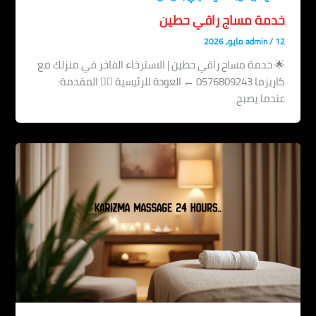
خدمة مساج راقي حطين
12 مايو، 2026
/
admin
🌟 خدمة مساج راقي حطين | الاسترخاء الفاخر في منزلك مع
كاريزما 0576809243 ← العودة للرئيسية 💆‍♂️ المقدمة:
عندما يصبح