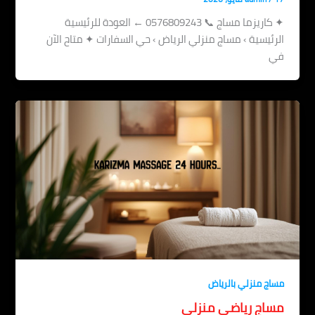
✦ كاريزما مساج 📞 0576809243 ← العودة للرئيسية
الرئيسية › مساج منزلي الرياض › حي السفارات ✦ متاح الآن
في
مساج منزلي بالرياض
مساج رياضي منزلي