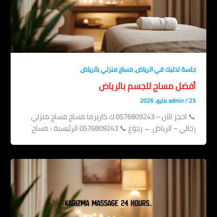
,
جلسة تدليك في الرياض
مساج منزلي بالرياض
أفضل مساج للجسم بالرياض
23 مايو، 2026
/
admin
📞 احجز الآن – 0576809243 ك كاريزما مساج مساج منزلي
رجالي – الرياض ← رجوع 📞 0576809243 الرئيسية › مساج