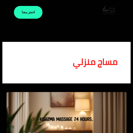
خطي
لى
احجز معنا
لمحتوى
مساج منزلي