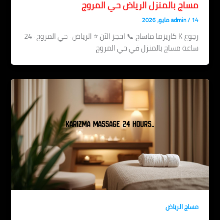
مساج بالمنزل الرياض حي المروج
14 مايو، 2026
/
admin
رجوع K كاريزما ماساج 📞 احجز الآن ⭐ الرياض · حي المروج · 24
ساعة مساج بالمنزل في حي المروج
مساج الرياض