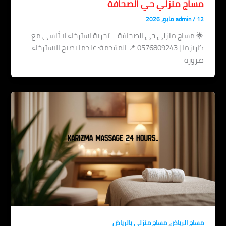
مساج منزلي حي الصحافة
12 مايو، 2026
/
admin
🌟 مساج منزلي حي الصحافة – تجربة استرخاء لا تُنسى مع
كاريزما | 0576809243 📍 المقدمة: عندما يصبح الاسترخاء
ضرورة
,
مساج الرياض
مساج منزلي بالرياض