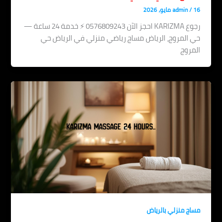
16 مايو، 2026
/
admin
رجوع KARIZMA احجز الآن 0576809243 ⚡ خدمة 24 ساعة —
حي المروج، الرياض مساج رياضي منزلي في الرياض حي
المروج
مساج منزلي بالرياض