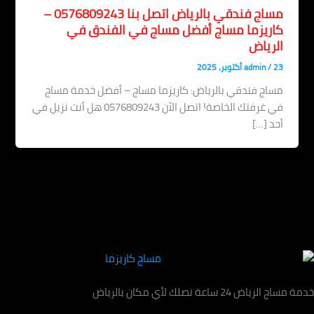
مساج فندقي بالرياض اتصل بنا 0576809243 –
اريزما مساج أفضل مساج في الفندق في
لرياض
، 2025
/
admin
اج فندقي بالرياض: كاريزما مساج – أفضل خدمة مساج
في غرفتك الخاصة! اتصل الآن 0576809243 هل أنت نزيل في
د […]
اعة نصلك لأي مكان بالرياض