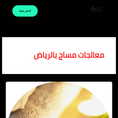
خطي
لى
احجز معنا
لمحتوى
معالجات مساج بالرياض