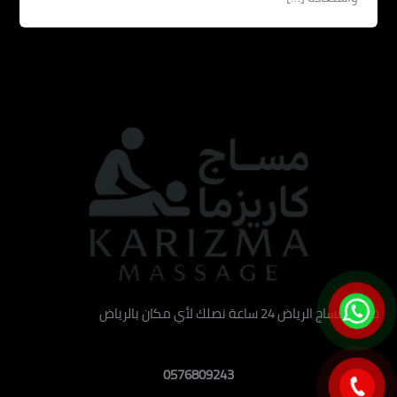
خدمة مساج الرياض 24 ساعة نصلك لأي مكان بالرياض
0576809243