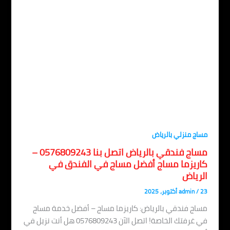
اج منزلي بالرياض
مساج فندقي بالرياض اتصل بنا 0576809243 –
اريزما مساج أفضل مساج في الفندق في
لرياض
، 2025
/
admin
اج فندقي بالرياض: كاريزما مساج – أفضل خدمة مساج
في غرفتك الخاصة! اتصل الآن 0576809243 هل أنت نزيل في